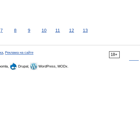
7
8
9
10
11
12
13
ка
,
Реклама на сайте
18+
omla,
Drupal,
WordPress, MODx.