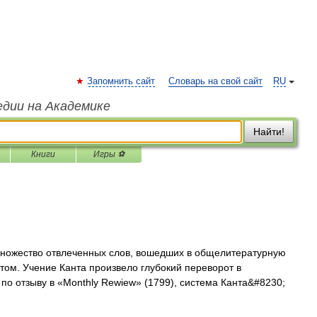
Запомнить сайт
Словарь на свой сайт
RU
едии на Академике
Найти!
Книги
Игры ⚽
жество отвлеченных слов, вошедших в общелитературную
том. Учение Канта произвело глубокий переворот в
о отзыву в «Monthly Rewiew» (1799), система Канта&#8230;