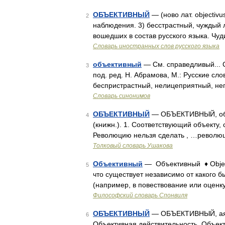
ОБЪЕКТИВНЫЙ
— (ново лат. objectiv
2
наблюдения. 3) бесстрастный, чуждый 
вошедших в состав русского языка. Ч
Словарь иностранных слов русского языка
объективный
— См. справедливый... 
3
под. ред. Н. Абрамова, М.: Русские сл
беспристрастный, нелицеприятный, не
Словарь синонимов
ОБЪЕКТИВНЫЙ
— ОБЪЕКТИВНЫЙ, объе
4
(книжн.). 1. Соответствующий объекту
Революцию нельзя сделать , …революц
Толковый словарь Ушакова
Объективный
— Объективный ♦ Objecti
5
что существует независимо от какого б
(например, в повествование или оценку
Философский словарь Спонвиля
ОБЪЕКТИВНЫЙ
— ОБЪЕКТИВНЫЙ, ая, ое
6
Объективная действительность. Объект