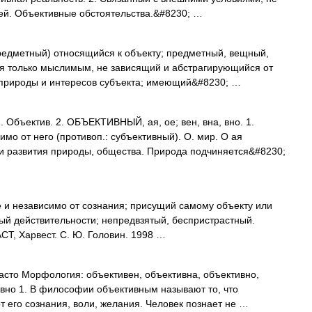
тей. Объективные обстоятельства.&#8230; …
.предметный) относящийся к объекту; предметный, вещный,
я только мыслимым, не зависящий и абстрагирующийся от
т природы и интересов субъекта; имеющий&#8230; …
бъектив. 2. ОБЪЕКТИВНЫЙ, ая, ое; вен, вна, вно. 1.
о от него (противоп.: субъективный). О. мир. О ая
ти развития природы, общества. Природа подчиняется&#8230;
и независимо от сознания; присущий самому объекту или
ный действительности; непредвзятый, беспристрастный.
АСТ, Харвест. С. Ю. Головин. 1998 …
часто Морфология: объективен, объективна, объективно,
ивно 1. В философии объективным называют то, что
т его сознания, воли, желания. Человек познает не …