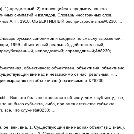
us). 1) предметный. 2) относящийся к предмету нашего
личных симпатий и взглядов. Словарь иностранных слов,
удинов А.Н., 1910. ОБЪЕКТИВНЫЙ беспристрастный;&#8230; …
Словарь русских синонимов и сходных по смыслу выражений.
овари, 1999. объективный реальный, действительный;
предубеждённый, непредвзятый; справедливый;&#8230; …
ктивная, объективное; объективен, объективна, объективно
, существующий вне нас и независимо от нас; реальный. «…
ии вырастают из объективно (независимо от&#8230; …
f Все, что больше относится к объекту, чем к субъекту; все,
ы то ни было субъекта, либо, при вмешательстве субъекта
), все, что служит&#8230; …
; вен, вна. 1. Существующий вне нас как объект (в 1 знач.).
ивная реальность. 2. Связанный с внешними условиями, не