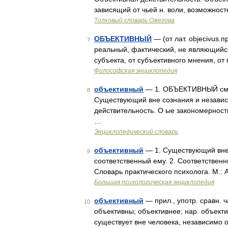
зависящий от чьей н. воли, возможнос
Толковый словарь Ожегова
ОБЪЕКТИВНЫЙ
— (от лат. objecivus
7
реальный, фактический, не являющийс
субъекта, от субъективного мнения, о
Философская энциклопедия
объективный
— 1. ОБЪЕКТИВНЫЙ см. О
8
Существующий вне сознания и независим
действительность. О ые закономернос
…
Энциклопедический словарь
объективный
— 1. Существующий вне 
9
соответственный ему. 2. Соответствен
Словарь практического психолога. М.: 
Большая психологическая энциклопедия
объективный
— прил., употр. сравн. 
10
объективны; объективнее; нар. объект
существует вне человека, независимо о