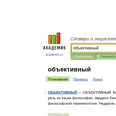
Словари и энциклоп
academic.ru
Толкования
Переводы
объективный
Толкование
Перевод
Книги
ОБЪЕКТИВНЫЙ
— ОБЪЕКТИВНЫЙ. Мно
1
речь из языка философии, введено Кан
философской терминологии. Недаром, п
…
История слов